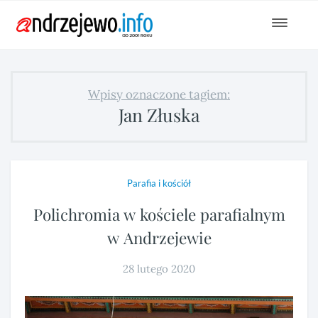
Toggle
navigat
Wpisy oznaczone tagiem:
Jan Złuska
Parafia i kościół
Polichromia w kościele parafialnym
w Andrzejewie
28 lutego 2020