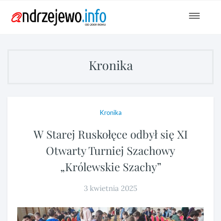
Toggle
navigat
Kronika
Kronika
W Starej Ruskołęce odbył się XI
Otwarty Turniej Szachowy
„Królewskie Szachy”
3 kwietnia 2025