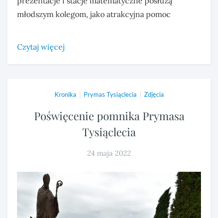
prezentacje i stacje matematyczne posłużą
młodszym kolegom, jako atrakcyjna pomoc
Czytaj więcej
|
|
Kronika
Prymas Tysiąclecia
Zdjęcia
Poświęcenie pomnika Prymasa
Tysiąclecia
24 maja 2022