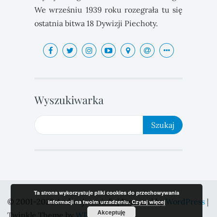
We wrześniu 1939 roku rozegrała tu się
ostatnia bitwa 18 Dywizji Piechoty.
Wyszukiwarka
Ta strona wykorzystuje pliki cookies do przechowywania
© 2001-2023 Andrzejewo.info | Powered by
WordPress
|
informacji na twoim urzadzeniu.
Czytaj więcej
Akceptuję
Twinkle Theme by
WP Compass