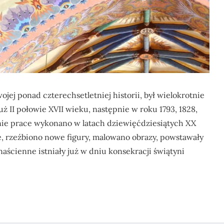
jej ponad czterechsetletniej historii, był wielokrotnie
ż II połowie XVII wieku, następnie w roku 1793, 1828,
tatnie prace wykonano w latach dziewięćdziesiątych XX
, rzeźbiono nowe figury, malowano obrazy, powstawały
ścienne istniały już w dniu konsekracji świątyni