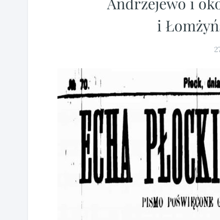
Andrzejewo i ok
i Łomżyń
2