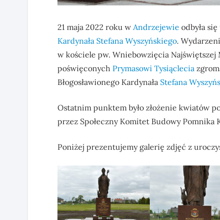
21 maja 2022 roku w
Andrzejewie
odbyła się
Kardynała Stefana Wyszyńskiego
. Wydarzeni
w kościele pw. Wniebowzięcia Najświętszej 
poświęconych
Prymasowi Tysiąclecia
zgroma
Błogosławionego Kardynała
Stefana Wyszyń
Ostatnim punktem było złożenie kwiatów po
przez Społeczny Komitet Budowy Pomnika K
Poniżej prezentujemy galerię zdjęć z uroczys