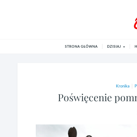
Andrzejewo.info
od 2001 roku
STRONA GŁÓWNA
DZISIAJ
H
|
Kronika
P
Poświęcenie pomn