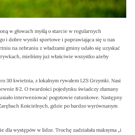
oną w głowach myślą o starcie w regularnych
go i dobre wyniki sportowe i poprawiająca się u nas
ietniu na zebraniu z władzami gminy udało się uzyskać
rywkach, mieliśmy już właściwie wszystko ażeby
ero 30 kwietnia, z lokalnym rywalem LZS Grzymki. Nasi
pewnie 8:2. O twardości pojedynku świadczy złamany
musiało interweniować pogotowie ratunkowe. Następny
 Zarębach Kościelnych, gdzie po bardzo wyrównanym
 dla występów w lidze. Trochę zadziałała maksyma „i