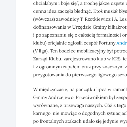
chciałabym i boje się”, a trochę jakże częste
cenna idea zaczęła blednąć. Ktoś musiał błys
(wówczas) zawodnicy T. Rzotkiewicz i A. Le
dofinansowania w Urzędzie Gminy kilkakrot
i po zapoznaniu się z całością formalności 
klubu) oficjalnie zgłosili zespół Fortuny
Andr
(V liga). Ten bodziec mobilizacyjny był potr
Zarząd Klubu, zarejestrowano klub w KRS-ie
i z ogromnym zapałem oraz przy znacznym z
przygotowania do pierwszego ligowego sezo
W międzyczasie, na początku lipca w ramach
Gminy Andrzejewo. Przeciwnikiem był zespó
wyrównane, z przewagą naszych. Cóż z tego 
karnego, nie mówiąc o dogodnych sytuacjac
po frontalnych atakach udało się jedynie w