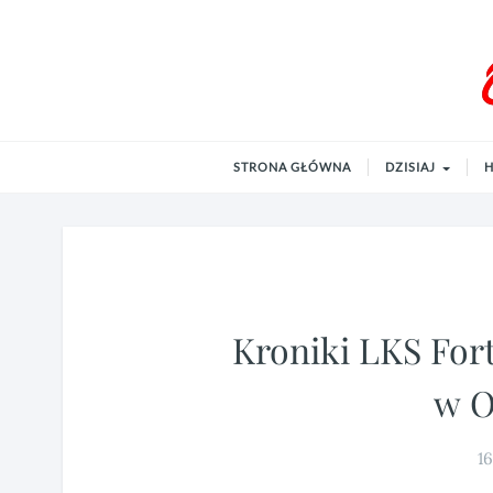
Andrzejewo.info
od 2001 roku
STRONA GŁÓWNA
DZISIAJ
H
Kroniki LKS Fort
w O
16