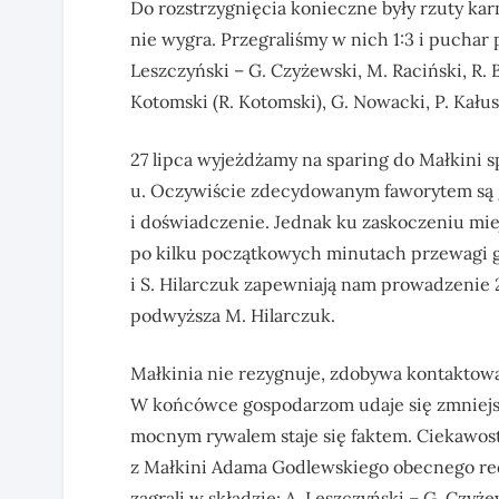
Do rozstrzygnięcia konieczne były rzuty karne,
nie wygra. Przegraliśmy w nich 1:3 i puchar 
Leszczyński – G. Czyżewski, M. Raciński, R. B
Kotomski (R. Kotomski), G. Nowacki, P. Kałus
27 lipca wyjeżdżamy na sparing do Małkini
u. Oczywiście zdecydowanym faworytem są g
i doświadczenie. Jednak ku zaskoczeniu mie
po kilku początkowych minutach przewagi g
i S. Hilarczuk zapewniają nam prowadzenie 2
podwyższa M. Hilarczuk.
Małkinia nie rezygnuje, zdobywa kontaktową
W końcówce gospodarzom udaje się zmniejsz
mocnym rywalem staje się faktem. Ciekawost
z Małkini Adama Godlewskiego obecnego red
zagrali w składzie: A. Leszczyński – G. Czyże