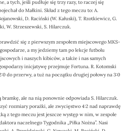
 a tych, jeśli pudłuje się trzy razy, to raczej się
pojechał do Małkini. Skład z tego meczu to: A.
ojanowski, D. Raciński (W. Kałuski), T. Rzotkiewicz, G.
ki, W. Strzeszewski, S. Hilarczuk.
 sprawdzić się z pierwszym zespołem miejscowego MKS-
ospodarze, a my jedziemy tam po lekcje futbolu
jscowych i naszych kibiców, a także i nas samych
ospodarzy inicjatywę przejmuje Fortuna. R. Kotomski
:0 do przerwy, a tuż na początku drugiej połowy na 3:0
 bramkę, ale na nią ponownie odpowiada S. Hilarczuk.
yć rozmiary porażki, ale zwycięstwo 4:2 nad naprawdę
ką z tego meczu jest jeszcze występ w nim, w zespole
aktora naczelnego Tygodnika „Piłka Nożna”. Nasi
wski, A. Przeździecki, G. Nowacki, M. Raciński, D.