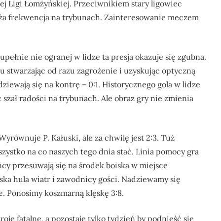
 Ligi Łomżyńskiej. Przeciwnikiem stary ligowiec
uża frekwencja na trybunach. Zainteresowanie meczem
pełnie nie ogranej w lidze ta presja okazuje się zgubna.
 stwarzając od razu zagrożenie i uzyskując optyczną
iewają się na kontrę – 0:1. Historycznego gola w lidze
szał radości na trybunach. Ale obraz gry nie zmienia
Wyrównuje P. Kałuski, ale za chwilę jest 2:3. Tuż
zystko na co naszych tego dnia stać. Linia pomocy gra
ńcy przesuwają się na środek boiska w miejsce
ka hula wiatr i zawodnicy gości. Nadziewamy się
je. Ponosimy koszmarną klęskę 3:8.
oje fatalne, a pozostaje tylko tydzień by podnieść się