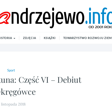
ISTORIA
ZDJĘCIA
KSIĄŻKI
TOWARZYSTWO ROZWOJU ZIEMI
Sport
una: Część VI – Debiut
kręgówce
 listopada 2018