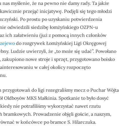
 u nas myślenie, że na pewno nie damy rady. Ta jakże
kawicznie przejąć inicjatywę. Podjęli się tego młodzi
szczyński. Po prostu po uzyskaniu potwierdzenia
nie odwiedzili siedzibę łomżyńskiego OZPN-u
oraz ich załatwieniu (już z pomocą innych członków
zejewo
do rozgrywek Łomżyńskiej Ligi Okręgowej
zebny. Ludzie uwierzyli, że „to może się udać”. Powołano
, zakupiono nowe stroje i sprzęt, przygotowano boisko
ainteresowaniu w całej okolicy rozpoczęto
nu.
 przygotowań do ligi rozegraliśmy mecz o Puchar Wójta
ł Oldboyów MKS Małkinia. Spotkanie to było dosyć
kiedy nie potrafiliśmy wykorzystać nawet rzutu
h bramkowych. Prowadzenie objęli goście, a naszym,
yrównać w końcówce po bramce S. Hilarczuka.