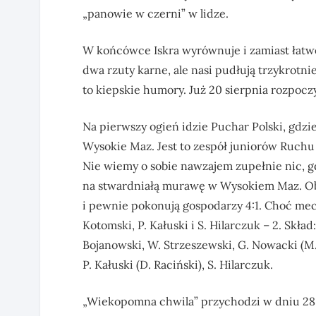
„panowie w czerni” w lidze.
W końcówce Iskra wyrównuje i zamiast łatw
dwa rzuty karne, ale nasi pudłują trzykrot
to kiepskie humory. Już 20 sierpnia rozpocz
Na pierwszy ogień idzie Puchar Polski, gdz
Wysokie Maz. Jest to zespół juniorów Ruch
Nie wiemy o sobie nawzajem zupełnie nic, 
na stwardniałą murawę w Wysokiem Maz. Oba
i pewnie pokonują gospodarzy 4:1. Choć mecz
Kotomski, P. Kałuski i S. Hilarczuk – 2. Skład
Bojanowski, W. Strzeszewski, G. Nowacki (M. 
P. Kałuski (D. Raciński), S. Hilarczuk.
„Wiekopomna chwila” przychodzi w dniu 28 s