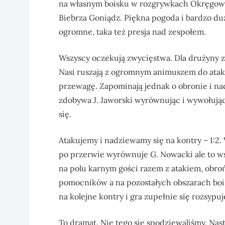
na własnym boisku w rozgrywkach Okręgowej
Biebrza Goniądz. Piękna pogoda i bardzo d
ogromne, taka też presja nad zespołem.
Wszyscy oczekują zwycięstwa. Dla drużyny zu
Nasi ruszają z ogromnym animuszem do ataku
przewagę. Zapominają jednak o obronie i nadz
zdobywa J. Jaworski wyrównując i wywołując 
się.
Atakujemy i nadziewamy się na kontry – 1:2. 
po przerwie wyrównuje G. Nowacki ale to ws
na polu karnym gości razem z atakiem, obro
pomocników a na pozostałych obszarach bois
na kolejne kontry i gra zupełnie się rozsypu
To dramat. Nie tego się spodziewaliśmy. Nastr