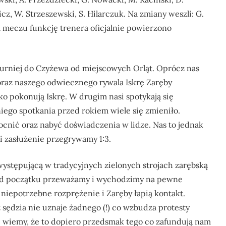
icz, W. Strzeszewski, S. Hilarczuk. Na zmiany weszli: G.
ym meczu funkcję trenera oficjalnie powierzono
turniej do Czyżewa od miejscowych Orląt. Oprócz nas
oraz naszego odwiecznego rywala Iskrę Zaręby
 pokonują Iskrę. W drugim nasi spotykają się
iego spotkania przed rokiem wiele się zmieniło.
cnić oraz nabyć doświadczenia w lidze. Nas to jednak
i zasłużenie przegrywamy 1:3.
 występującą w tradycyjnych zielonych strojach zarębską
 od początku przeważamy i wychodzimy na pewne
niepotrzebne rozprężenie i Zaręby łapią kontakt.
 sędzia nie uznaje żadnego (!) co wzbudza protesty
e wiemy, że to dopiero przedsmak tego co zafundują nam