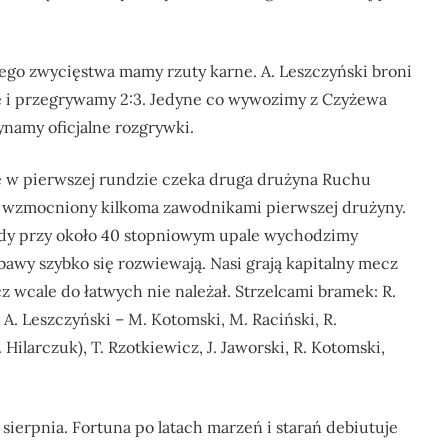
ego zwycięstwa mamy rzuty karne. A. Leszczyński broni
nie i przegrywamy 2:3. Jedyne co wywozimy z Czyżewa
ynamy oficjalne rozgrywki.
ie w pierwszej rundzie czeka druga drużyna Ruchu
u wzmocniony kilkoma zawodnikami pierwszej drużyny.
gdy przy około 40 stopniowym upale wychodzimy
wy szybko się rozwiewają. Nasi grają kapitalny mecz
 wcale do łatwych nie należał. Strzelcami bramek: R.
: A. Leszczyński – M. Kotomski, M. Raciński, R.
Hilarczuk), T. Rzotkiewicz, J. Jaworski, R. Kotomski,
ierpnia. Fortuna po latach marzeń i starań debiutuje