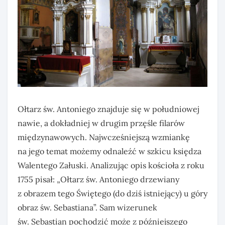
Ołtarz św. Antoniego znajduje się w południowej
nawie, a dokładniej w drugim przęśle filarów
międzynawowych. Najwcześniejszą wzmiankę
na jego temat możemy odnaleźć w szkicu księdza
Walentego Załuski. Analizując opis kościoła z roku
1755 pisał: „Ołtarz św. Antoniego drzewiany
z obrazem tego Świętego (do dziś istniejący) u góry
obraz św. Sebastiana”. Sam wizerunek
św. Sebastian pochodzić może z późniejszego