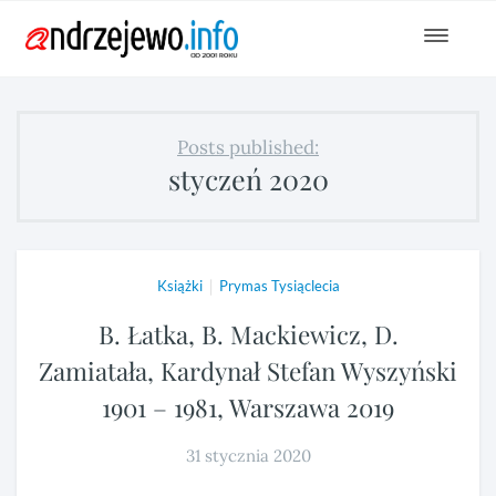
Toggle
navigat
Posts published:
styczeń 2020
|
Książki
Prymas Tysiąclecia
B. Łatka, B. Mackiewicz, D.
Zamiatała, Kardynał Stefan Wyszyński
1901 – 1981, Warszawa 2019
31 stycznia 2020