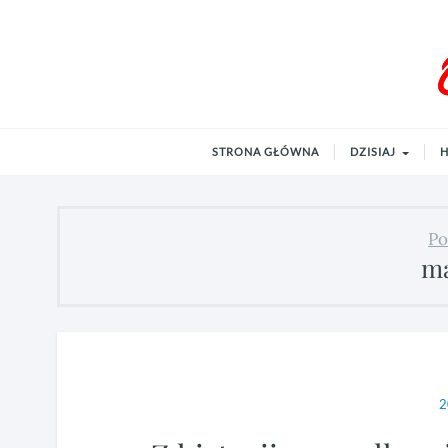
Andrzejewo.info
od 2001 roku
STRONA GŁÓWNA
DZISIAJ
H
Po
ma
2