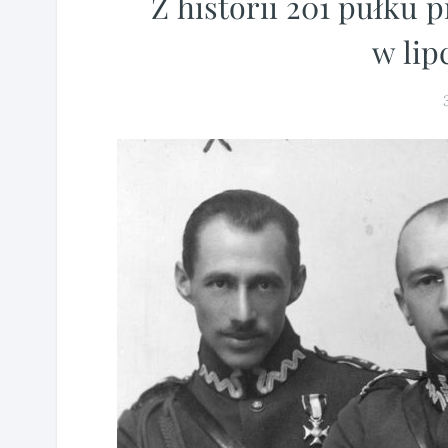
Z historii 201 pułku 
w lip