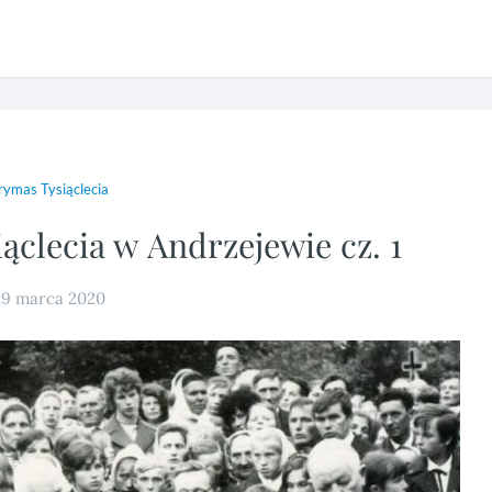
rymas Tysiąclecia
ąclecia w Andrzejewie cz. 1
29 marca 2020