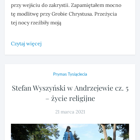
przy wejściu do zakrystii. Zapamiętałem mocno
tę modlitwę przy Grobie Chrystusa. Przeżycia
tej nocy rzeźbiły moją
Czytaj więcej
Prymas Tysiąclecia
Stefan Wyszyński w Andrzejewie cz. 5
– życie religijne
21 marca 2021