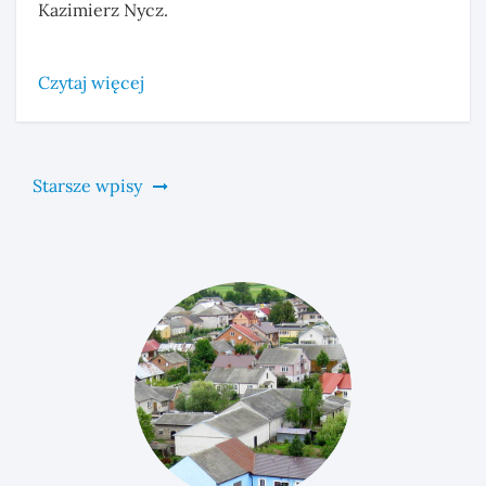
Kazimierz Nycz.
Czytaj więcej
Nawigacja
Starsze wpisy
po
wpisach