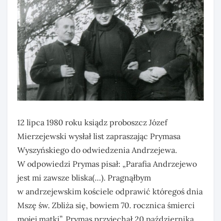
12 lipca 1980 roku ksiądz proboszcz Józef
Mierzejewski wysłał list zapraszając Prymasa
Wyszyńskiego do odwiedzenia Andrzejewa.
W odpowiedzi Prymas pisał: „Parafia Andrzejewo
jest mi zawsze bliska(…). Pragnąłbym
w andrzejewskim kościele odprawić któregoś dnia
Mszę św. Zbliża się, bowiem 70. rocznica śmierci
mojej matki”. Prymas przyjechał 20 października,