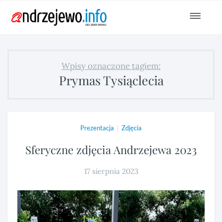
Toggle
navigat
Wpisy oznaczone tagiem:
Prymas Tysiąclecia
|
Prezentacja
Zdjęcia
Sferyczne zdjęcia Andrzejewa 2023
17 sierpnia 2023