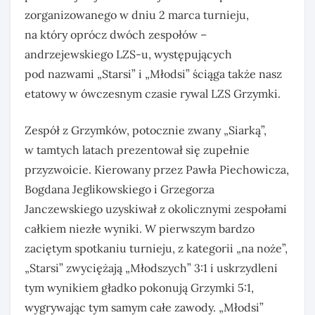
zorganizowanego w dniu 2 marca turnieju,
na który oprócz dwóch zespołów –
andrzejewskiego LZS-u, występujących
pod nazwami „Starsi” i „Młodsi” ściąga także nasz
etatowy w ówczesnym czasie rywal LZS Grzymki.
Zespół z Grzymków, potocznie zwany „Siarką”,
w tamtych latach prezentował się zupełnie
przyzwoicie. Kierowany przez Pawła Piechowicza,
Bogdana Jeglikowskiego i Grzegorza
Janczewskiego uzyskiwał z okolicznymi zespołami
całkiem niezłe wyniki. W pierwszym bardzo
zaciętym spotkaniu turnieju, z kategorii „na noże”,
„Starsi” zwyciężają „Młodszych” 3:1 i uskrzydleni
tym wynikiem gładko pokonują Grzymki 5:1,
wygrywając tym samym całe zawody. „Młodsi”