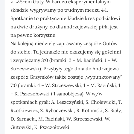
z LZS-em Guty. W bardzo eksperymentalnym
składzie wygrywamy po trudnym meczu 4:1.
Spotkanie to praktycznie kładzie kres podziałowi
na dwie drużyny, co dla andrzejewskiej piłki jest
na pewno korzystne.
Na kolejną niedzielę zapraszamy zespół z Gutów
do siebie. Tu jednakże nie okazujemy się gościnni
i zwyciężamy 3:0 (bramki: 2 – M. Raciński, 1 – W.
Strzeszewski). Przybyły tego dnia do Andrzejewa
zespół z Grzymków także zostaje „wypunktowany”
7:0 (bramki: 4 – W. Strzeszewski, 1 – M. Raciński, 1
– K. Pszczołowski i 1 samobójcza). W w/w
spotkaniach grali: A. Leszczyński, S. Cholewicki, T.
Rzotkiewicz, Z. Rybaczewski, R. Kotomski, S. Biały,
D. Sarnacki, M. Raciński, W. Strzeszewski, W.
Gutowski, K. Pszczołowski.