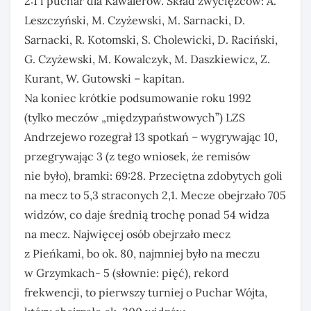
2:1 i puchar dla Kawalerów. Skład zwycięzców: A.
Leszczyński, M. Czyżewski, M. Sarnacki, D.
Sarnacki, R. Kotomski, S. Cholewicki, D. Raciński,
G. Czyżewski, M. Kowalczyk, M. Daszkiewicz, Z.
Kurant, W. Gutowski – kapitan.
Na koniec krótkie podsumowanie roku 1992
(tylko meczów „międzypaństwowych”) LZS
Andrzejewo rozegrał 13 spotkań – wygrywając 10,
przegrywając 3 (z tego wniosek, że remisów
nie było), bramki: 69:28. Przeciętna zdobytych goli
na mecz to 5,3 straconych 2,1. Mecze obejrzało 705
widzów, co daje średnią trochę ponad 54 widza
na mecz. Najwięcej osób obejrzało mecz
z Pieńkami, bo ok. 80, najmniej było na meczu
w Grzymkach- 5 (słownie: pięć), rekord
frekwencji, to pierwszy turniej o Puchar Wójta,