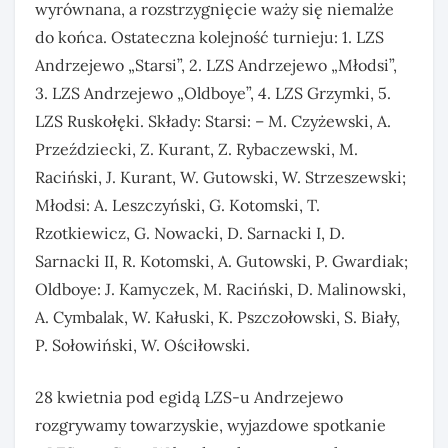
wyrównana, a rozstrzygnięcie waży się niemalże
do końca. Ostateczna kolejność turnieju: 1. LZS
Andrzejewo „Starsi”, 2. LZS Andrzejewo „Młodsi”,
3. LZS Andrzejewo „Oldboye”, 4. LZS Grzymki, 5.
LZS Ruskołęki. Składy: Starsi: – M. Czyżewski, A.
Przeździecki, Z. Kurant, Z. Rybaczewski, M.
Raciński, J. Kurant, W. Gutowski, W. Strzeszewski;
Młodsi: A. Leszczyński, G. Kotomski, T.
Rzotkiewicz, G. Nowacki, D. Sarnacki I, D.
Sarnacki II, R. Kotomski, A. Gutowski, P. Gwardiak;
Oldboye: J. Kamyczek, M. Raciński, D. Malinowski,
A. Cymbalak, W. Kałuski, K. Pszczołowski, S. Biały,
P. Sołowiński, W. Ościłowski.
28 kwietnia pod egidą LZS-u Andrzejewo
rozgrywamy towarzyskie, wyjazdowe spotkanie