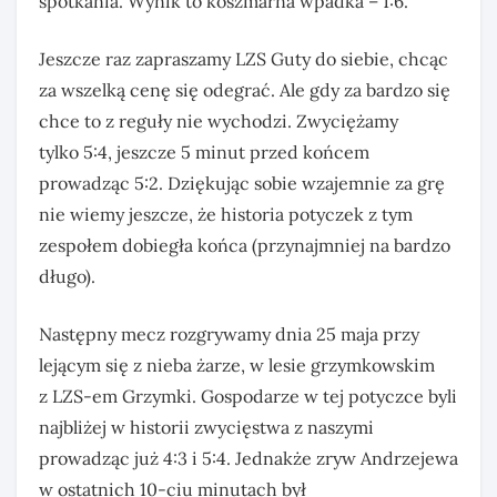
spotkania. Wynik to koszmarna wpadka – 1:6.
Jeszcze raz zapraszamy LZS Guty do siebie, chcąc
za wszelką cenę się odegrać. Ale gdy za bardzo się
chce to z reguły nie wychodzi. Zwyciężamy
tylko 5:4, jeszcze 5 minut przed końcem
prowadząc 5:2. Dziękując sobie wzajemnie za grę
nie wiemy jeszcze, że historia potyczek z tym
zespołem dobiegła końca (przynajmniej na bardzo
długo).
Następny mecz rozgrywamy dnia 25 maja przy
lejącym się z nieba żarze, w lesie grzymkowskim
z LZS-em Grzymki. Gospodarze w tej potyczce byli
najbliżej w historii zwycięstwa z naszymi
prowadząc już 4:3 i 5:4. Jednakże zryw Andrzejewa
w ostatnich 10-ciu minutach był