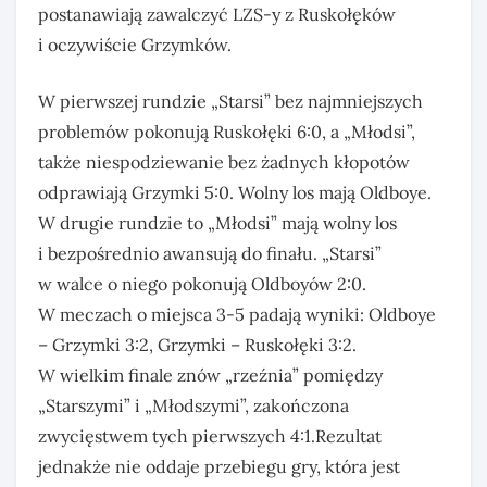
postanawiają zawalczyć LZS-y z Ruskołęków
i oczywiście Grzymków.
W pierwszej rundzie „Starsi” bez najmniejszych
problemów pokonują Ruskołęki 6:0, a „Młodsi”,
także niespodziewanie bez żadnych kłopotów
odprawiają Grzymki 5:0. Wolny los mają Oldboye.
W drugie rundzie to „Młodsi” mają wolny los
i bezpośrednio awansują do finału. „Starsi”
w walce o niego pokonują Oldboyów 2:0.
W meczach o miejsca 3-5 padają wyniki: Oldboye
– Grzymki 3:2, Grzymki – Ruskołęki 3:2.
W wielkim finale znów „rzeźnia” pomiędzy
„Starszymi” i „Młodszymi”, zakończona
zwycięstwem tych pierwszych 4:1.Rezultat
jednakże nie oddaje przebiegu gry, która jest