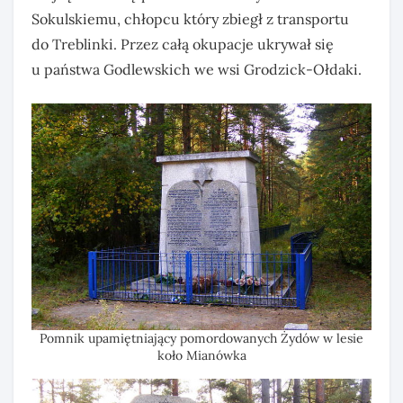
Sokulskiemu, chłopcu który zbiegł z transportu
do Treblinki. Przez całą okupacje ukrywał się
u państwa Godlewskich we wsi Grodzick-Ołdaki.
Pomnik upamiętniający pomordowanych Żydów w lesie
koło Mianówka