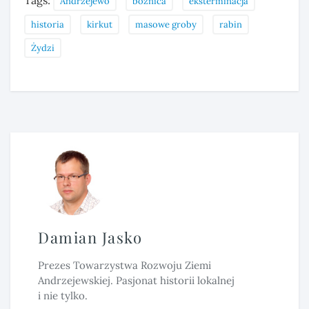
Tags:
Andrzejewo
bożnica
eksterminacja
historia
kirkut
masowe groby
rabin
Żydzi
Damian Jasko
Prezes Towarzystwa Rozwoju Ziemi
Andrzejewskiej. Pasjonat historii lokalnej
i nie tylko.