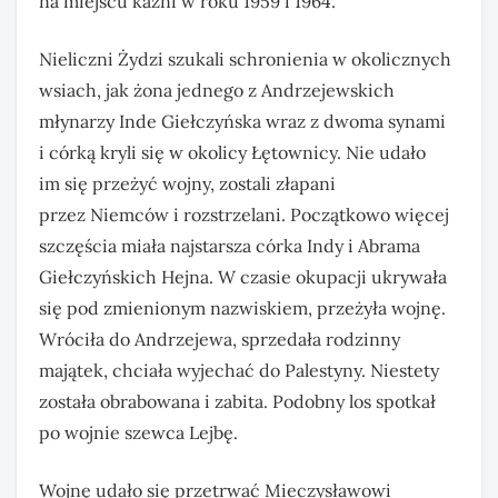
na miejscu kaźni w roku 1959 i 1964.
Nieliczni Żydzi szukali schronienia w okolicznych
wsiach, jak żona jednego z Andrzejewskich
młynarzy Inde Giełczyńska wraz z dwoma synami
i córką kryli się w okolicy Łętownicy. Nie udało
im się przeżyć wojny, zostali złapani
przez Niemców i rozstrzelani. Początkowo więcej
szczęścia miała najstarsza córka Indy i Abrama
Giełczyńskich Hejna. W czasie okupacji ukrywała
się pod zmienionym nazwiskiem, przeżyła wojnę.
Wróciła do Andrzejewa, sprzedała rodzinny
majątek, chciała wyjechać do Palestyny. Niestety
została obrabowana i zabita. Podobny los spotkał
po wojnie szewca Lejbę.
Wojnę udało się przetrwać Mieczysławowi