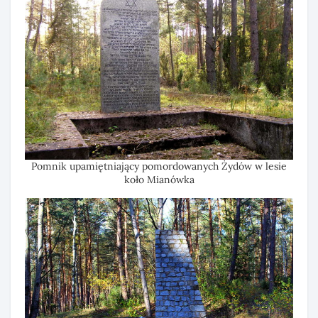
Pomnik upamiętniający pomordowanych Żydów w lesie
koło Mianówka