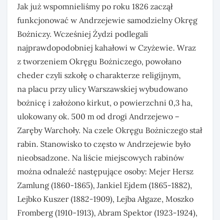
Jak już wspomnieliśmy po roku 1826 zaczął
funkcjonować w Andrzejewie samodzielny Okręg
Bożniczy. Wcześniej Żydzi podlegali
najprawdopodobniej kahałowi w Czyżewie. Wraz
z tworzeniem Okręgu Bożniczego, powołano
cheder czyli szkołę o charakterze religijnym,
na placu przy ulicy Warszawskiej wybudowano
bożnicę i założono kirkut, o powierzchni 0,3 ha,
ulokowany ok. 500 m od drogi Andrzejewo –
Zaręby Warchoły. Na czele Okręgu Bożniczego stał
rabin. Stanowisko to często w Andrzejewie było
nieobsadzone. Na liście miejscowych rabinów
można odnaleźć następujące osoby: Mejer Hersz
Zamlung (1860-1865), Jankiel Ejdem (1865-1882),
Lejbko Kuszer (1882-1909), Lejba Ałgaze, Moszko
Fromberg (1910-1913), Abram Spektor (1923-1924),