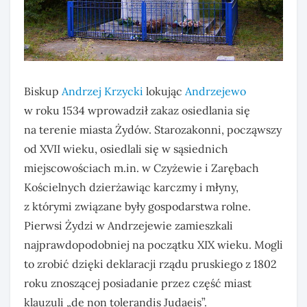
Biskup
Andrzej Krzycki
lokując
Andrzejewo
w roku 1534 wprowadził zakaz osiedlania się
na terenie miasta Żydów. Starozakonni, począwszy
od XVII wieku, osiedlali się w sąsiednich
miejscowościach m.in. w Czyżewie i Zarębach
Kościelnych dzierżawiąc karczmy i młyny,
z którymi związane były gospodarstwa rolne.
Pierwsi Żydzi w Andrzejewie zamieszkali
najprawdopodobniej na początku XIX wieku. Mogli
to zrobić dzięki deklaracji rządu pruskiego z 1802
roku znoszącej posiadanie przez część miast
klauzuli „de non tolerandis Judaeis”.