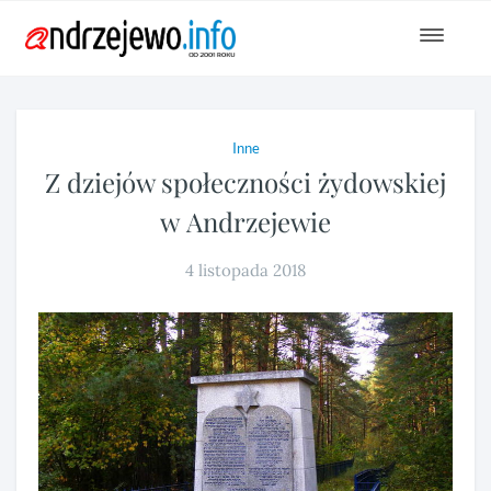
Toggle
navigat
Inne
Z dziejów społeczności żydowskiej
w Andrzejewie
4 listopada 2018