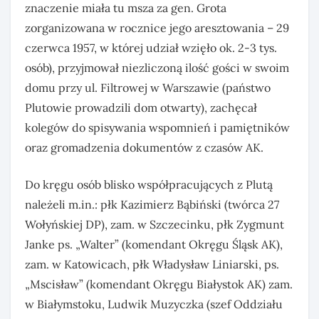
znaczenie miała tu msza za gen. Grota
zorganizowana w rocznice jego aresztowania – 29
czerwca 1957, w której udział wzięło ok. 2-3 tys.
osób), przyjmował niezliczoną ilość gości w swoim
domu przy ul. Filtrowej w Warszawie (państwo
Plutowie prowadzili dom otwarty), zachęcał
kolegów do spisywania wspomnień i pamiętników
oraz gromadzenia dokumentów z czasów AK.
Do kręgu osób blisko współpracujących z Plutą
należeli m.in.: płk Kazimierz Bąbiński (twórca 27
Wołyńskiej DP), zam. w Szczecinku, płk Zygmunt
Janke ps. „Walter” (komendant Okręgu Śląsk AK),
zam. w Katowicach, płk Władysław Liniarski, ps.
„Mscisław” (komendant Okręgu Białystok AK) zam.
w Białymstoku, Ludwik Muzyczka (szef Oddziału