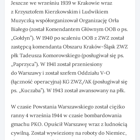
Jeszcze we wrześniu 1939 w Krakowie wraz
z Krzysztofem Kierzkowskim i Ludwikiem
Muzyczką współorganizował Organizację Orła
Białego (został Komendantem Głównym OOB o ps.
„Gołdyn”). W 1940 po scaleniu OOB z ZWZ został
zastępcą komendanta Obszaru Kraków-Śląsk ZWZ
płk Tadeusza Komorowskiego (posługiwał się ps.
„Paprzyca”). W 1941 został przeniesiony
do Warszawy i został szefem Oddziału V-O
(łączność operacyjna) KG ZWZ/AK (posługiwał się
ps. „Kuczaba”). W 1943 został awansowany na płk.
W czasie Powstania Warszawskiego został ciężko
ranny 4 września 1944 w czasie bombardowania
gmachu PKO. Opuścił Warszawę wraz z ludnością
cywilną. Został wywieziony na roboty do Niemiec,