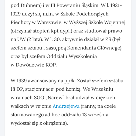
pod Dubnem) i w III Powstaniu Śląskim. W l. 1921-
1929 uczył się m.in. w Szkole Podchorążych
Piechoty w Warszawie, w Wyższej Szkole Wojennej
(otrzymał stopień kpt dypl.) oraz studiował prawo
na UW (2 lata). W l. 30. aktywnie działał w ZS (był
szefem sztabu i zastępcą Komendanta Głównego)
oraz był szefem Oddziału Wyszkolenia
w Dowództwie KOP.
W 1939 awansowany na ppłk. Został szefem sztabu
18 DP, stacjonującej pod Łomżą. We Wrześniu
w ramach SGO „Narew” brał udział w ciężkich
walkach w rejonie
Andrzejewa
(ranny, na czele
sformowanego ad hoc oddziału 13 września
wydostał się z okrążenia).