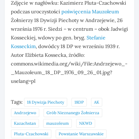
Zdjęcie w nagłówku: Kazimierz Pluta-Czachowski
podczas uroczystości
poświęcenia Mauzoleum
Żołnierzy 18 Dywizji Piechoty w Andrzejewie, 26
września 1976 r. Siedzi – w centrum – obok Jadwigi
Kosseckiej, wdowy po gen. bryg.
Stefanie
Kosseckim
, dowódcy 18 DP we wrześniu 1939 r.
Autor Elżbieta Kossecka, źródło:
commons.wikimedia.org/wiki/File:Andrzejewo_-
_Mauzoleum_18_DP_1976_09_26_01.jpg?
uselang=pl
Tags:
18 Dywizja Piechoty
18DP
AK
Andrzejewo
Grób Nieznanego Żołnierza
Kazachstan
mauzoleum
NKWD
Pluta-Czachowski
Powstanie Warszawskie