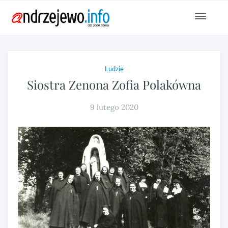
Toggle
navigat
Ludzie
Siostra Zenona Zofia Polakówna
9 lutego 2020