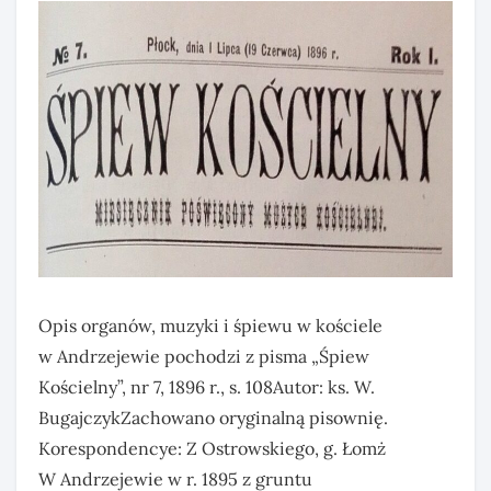
Opis organów, muzyki i śpiewu w kościele
w Andrzejewie pochodzi z pisma „Śpiew
Kościelny”, nr 7, 1896 r., s. 108Autor: ks. W.
BugajczykZachowano oryginalną pisownię.
Korespondencye: Z Ostrowskiego, g. Łomż
W Andrzejewie w r. 1895 z gruntu