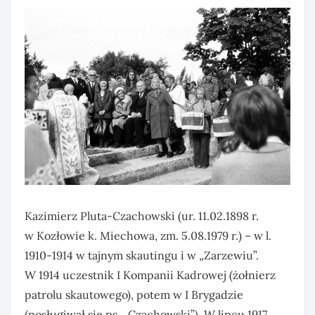
Kazimierz Pluta-Czachowski (ur. 11.02.1898 r.
w Kozłowie k. Miechowa, zm. 5.08.1979 r.) – w l.
1910-1914 w tajnym skautingu i w „Zarzewiu”.
W 1914 uczestnik I Kompanii Kadrowej (żołnierz
patrolu skautowego), potem w I Brygadzie
(posługiwał się ps. „Czachowski”). W lipcu 1917