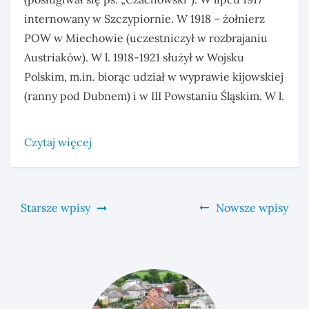
internowany w Szczypiornie. W 1918 – żołnierz
POW w Miechowie (uczestniczył w rozbrajaniu
Austriaków). W l. 1918-1921 służył w Wojsku
Polskim, m.in. biorąc udział w wyprawie kijowskiej
(ranny pod Dubnem) i w III Powstaniu Śląskim. W l.
Czytaj więcej
Nawigacja
Starsze wpisy
Nowsze wpisy
po
wpisach