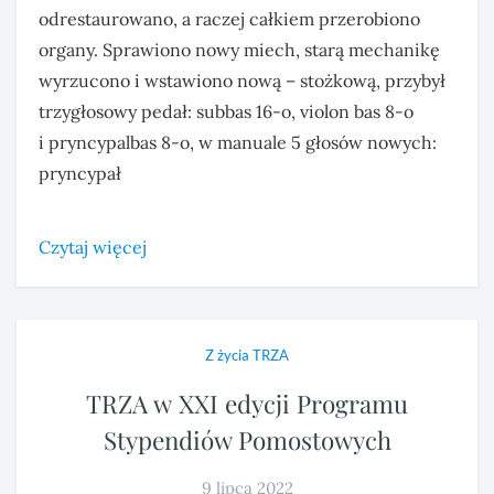
odrestaurowano, a raczej całkiem przerobiono
organy. Sprawiono nowy miech, starą mechanikę
wyrzucono i wstawiono nową – stożkową, przybył
trzygłosowy pedał: subbas 16-o, violon bas 8-o
i pryncypalbas 8-o, w manuale 5 głosów nowych:
pryncypał
Czytaj więcej
Z życia TRZA
TRZA w XXI edycji Programu
Stypendiów Pomostowych
9 lipca 2022