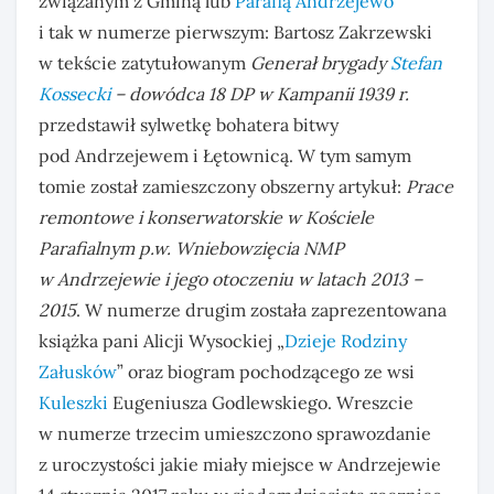
związanym z Gminą lub
Parafią
Andrzejewo
i tak w numerze pierwszym: Bartosz Zakrzewski
w tekście zatytułowanym
Generał brygady
Stefan
Kossecki
– dowódca 18 DP w Kampanii 1939 r.
przedstawił sylwetkę bohatera bitwy
pod Andrzejewem i Łętownicą. W tym samym
tomie został zamieszczony obszerny artykuł:
Prace
remontowe i konserwatorskie w Kościele
Parafialnym p.w. Wniebowzięcia NMP
w Andrzejewie i jego otoczeniu w latach 2013 –
2015
. W numerze drugim została zaprezentowana
książka pani Alicji Wysockiej „
Dzieje Rodziny
Załusków
” oraz biogram pochodzącego ze wsi
Kuleszki
Eugeniusza Godlewskiego. Wreszcie
w numerze trzecim umieszczono sprawozdanie
z uroczystości jakie miały miejsce w Andrzejewie