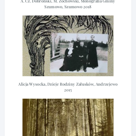
A. Cz. Dobroński, M. Żochowski, Monografia Gminy
Szumowo, Szumowo 2018
Alicja Wysocka, Dzieje Rodziny Załusków, Andrzejewo
2015