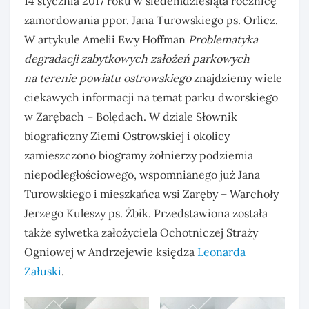
14 stycznia 2017 roku w siedemdziesiąta rocznicę
zamordowania ppor. Jana Turowskiego ps. Orlicz.
W artykule Amelii Ewy Hoffman
Problematyka
degradacji zabytkowych założeń parkowych
na terenie powiatu ostrowskiego
znajdziemy wiele
ciekawych informacji na temat parku dworskiego
w Zarębach – Bolędach. W dziale Słownik
biograficzny Ziemi Ostrowskiej i okolicy
zamieszczono biogramy żołnierzy podziemia
niepodległościowego, wspomnianego już Jana
Turowskiego i mieszkańca wsi Zaręby – Warchoły
Jerzego Kuleszy ps. Żbik. Przedstawiona została
także sylwetka założyciela Ochotniczej Straży
Ogniowej w Andrzejewie księdza
Leonarda
Załuski
.